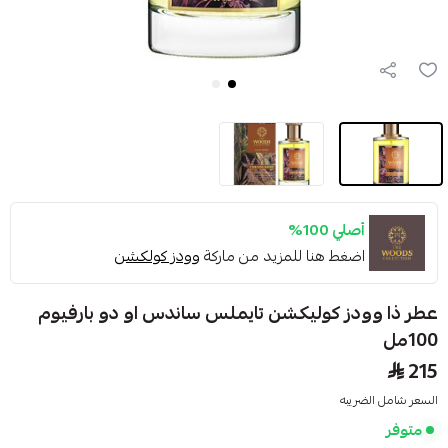
أصلي 100%
اضغط هنا للمزيد من ماركة
وودز كولكشن
عطر ذا وودز كوليكشن تايملس ساندس او دو بارفيوم
100مل
215
السعر شامل الضريبه
متوفر